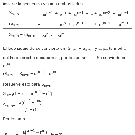
invierte la secuencia y suma ambos lados.
S
n−1
n
n+1
m−2
m−1
=
+
+
+ ... +
+
ar
ar
ar
ar
ar
m−n
rS
n
n+1
m−2
m−1
−
=
+
+ ... +
+
+
ar
ar
ar
ar
m−n
S
− rS
n−1
m
=
ar
− ar
m−n
m−n
El lado izquierdo se convierte en rS
− S
, y la parte media
m−n
m−n
n−1
del lado derecho desaparece, por lo que ar
− Se convierte en
m
ar
.
n−1
m
rS
− S
= ar
− ar
m−n
m−n
Resuelve esto para S
.
m−n
n−1
m
S
(1 − r) = a(r
− r
)
m−n
n−1
m
a(r
− r
)
S
=
m−n
(1 − r)
Por lo tanto
n−1
m
a(r
− r
)
S
=
(r ≠ 1)