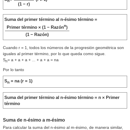
n
(1 − r)
Suma del primer término al n-ésimo término =
n
Primer término × (1 − Razón
)
(1 − Razón)
Cuando r = 1, todos los números de la progresión geométrica son
iguales al primer término, por lo que queda como sigue.
S
= a + a + a + ... + a + a = na
n
Por lo tanto
S
= na (r = 1)
n
Suma del primer término al n-ésimo término = n × Primer
término
Suma de n-ésimo a m-ésimo
Para calcular la suma del n-ésimo al m-ésimo, de manera similar,