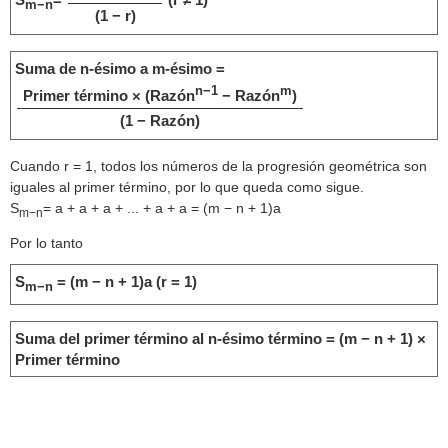
m−n
(1 − r)
Suma de n-ésimo a m-ésimo =
n−1
m
Primer término × (Razón
− Razón
)
(1 − Razón)
Cuando r = 1, todos los números de la progresión geométrica son
iguales al primer término, por lo que queda como sigue.
S
= a + a + a + ... + a + a = (m − n + 1)a
m−n
Por lo tanto
S
= (m − n + 1)a (r = 1)
m−n
Suma del primer término al n-ésimo término = (m − n + 1) ×
Primer término