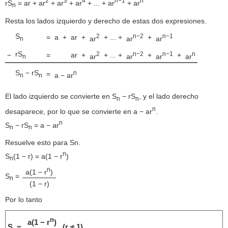
2
3
4
n−1
n
rS
= ar + ar
+ ar
+ ar
+ ... + ar
+ ar
n
Resta los lados izquierdo y derecho de estas dos expresiones.
S
2
n−2
n−1
=
a
+
ar
+
+ ... +
+
ar
ar
ar
n
rS
2
n−2
n−1
n
−
=
ar
+
+ ... +
+
+
ar
ar
ar
ar
n
S
− rS
n
=
a − ar
n
n
El lado izquierdo se convierte en S
− rS
, y el lado derecho
n
n
n
desaparece, por lo que se convierte en a − ar
.
n
S
− rS
= a − ar
n
n
Resuelve esto para Sn.
n
S
(1 − r) = a(1 − r
)
n
n
a(1 − r
)
S
=
n
(1 − r)
Por lo tanto
n
a(1 − r
)
S
=
(r ≠ 1)