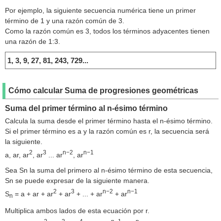
Por ejemplo, la siguiente secuencia numérica tiene un primer
término de 1 y una razón común de 3.
Como la razón común es 3, todos los términos adyacentes tienen
una razón de 1:3.
1, 3, 9, 27, 81, 243, 729...
Cómo calcular Suma de progresiones geométricas
Suma del primer término al n-ésimo término
Calcula la suma desde el primer término hasta el n-ésimo término.
Si el primer término es a y la razón común es r, la secuencia será
la siguiente.
2
3
n−2
n−1
a, ar, ar
, ar
... ar
, ar
Sea Sn la suma del primero al n-ésimo término de esta secuencia,
Sn se puede expresar de la siguiente manera.
2
3
n−2
n−1
S
= a + ar + ar
+ ar
+ ... + ar
+ ar
n
Multiplica ambos lados de esta ecuación por r.