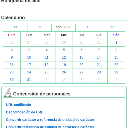
Búsqueda de sitio
Calendario
<<
<
ago. 2026
>
>>
Dom
Lun
Mar
Mié
Jue
Vie
Sáb
26
27
28
29
30
31
1
2
3
4
5
6
7
8
9
10
11
12
13
14
15
16
17
18
19
20
21
22
23
24
25
26
27
28
29
30
31
1
2
3
4
5
Conversión de personajes
URL codificado
Decodificación de URL
Convertir carácter a referencia de entidad de carácter
Convertir referencia de entidad de carácter a carácter