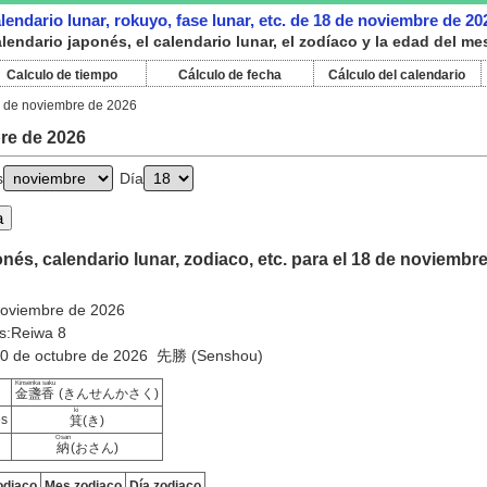
lendario lunar, rokuyo, fase lunar, etc. de 18 de noviembre de 20
lendario japonés, el calendario lunar, el zodíaco y la edad del m
Calculo de tiempo
Cálculo de fecha
Cálculo del calendario
 de noviembre de 2026
re de 2026
s
Día
nés, calendario lunar, zodiaco, etc. para el 18 de noviembr
noviembre de 2026
s:Reiwa 8
:10 de octubre de 2026 先勝 (Senshou)
Kinsenka saku
金盞香
(きんせんかさく)
ki
es
箕
(き)
Osan
納
(おさん)
odiaco
Mes zodiaco
Día zodiaco