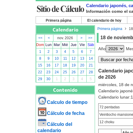
Calendario japonés, ca
Información como el ca
Primera página
El calendario de hoy
Primera página
18
18 de noviemb
<<
<
nov. 2026
>
>>
Dom
Lun
Mar
Mié
Jue
Vie
Sáb
Año
Me
1
2
3
4
5
6
7
8
9
10
11
12
13
14
15
16
17
18
19
20
21
Calendario japo
22
23
24
25
26
27
28
de 2026
29
30
1
2
3
4
5
miércoles, 18 de 
Calendario japoné
Calendario lunar
Calculo de tiempo
72 pentadas
Cálculo de fecha
Veintiocho mansion
12 choku
Cálculo del
calendario
Año z