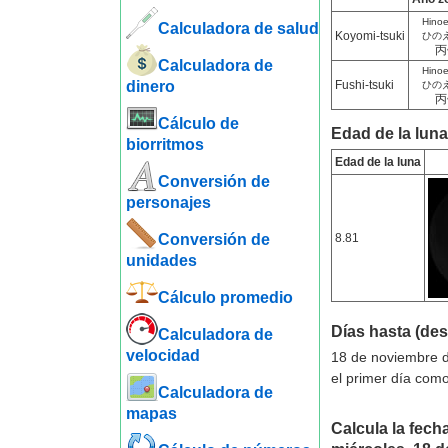
Hino
Calculadora de salud
Koyomi-tsuki
ひの
丙
Calculadora de
Hino
dinero
Fushi-tsuki
ひの
丙
Cálculo de
Edad de la luna
biorritmos
Edad de la luna
Conversión de
personajes
Conversión de
8.81
unidades
Cálculo promedio
Días hasta (de
Calculadora de
velocidad
18 de noviembre d
el primer día como
Calculadora de
mapas
Calcula la fecha