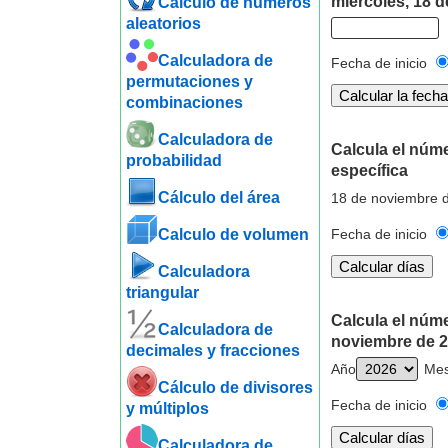
miércoles, 18 
Cálculo de números
aleatorios
Calculadora de
Fecha de inicio
permutaciones y
combinaciones
Calculadora de
Calcula el núm
probabilidad
específica
Cálculo del área
18 de noviembre d
Calculo de volumen
Fecha de inicio
Calculadora
triangular
Calcula el núm
Calculadora de
noviembre de 
decimales y fracciones
Año
Me
Cálculo de divisores
Fecha de inicio
y múltiplos
Calculadora de