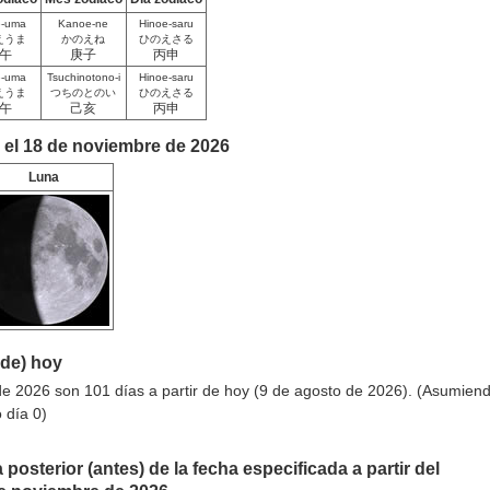
e-uma
Kanoe-ne
Hinoe-saru
えうま
かのえね
ひのえさる
午
庚子
丙申
e-uma
Tsuchinotono-i
Hinoe-saru
えうま
つちのとのい
ひのえさる
午
己亥
丙申
 el 18 de noviembre de 2026
Luna
sde) hoy
e 2026 son 101 días a partir de hoy (9 de agosto de 2026). (Asumien
 día 0)
 posterior (antes) de la fecha especificada a partir del