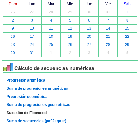
Dom
Lun
Mar
Mié
Jue
Vie
Sáb
26
27
28
29
30
31
1
2
3
4
5
6
7
8
9
10
11
12
13
14
15
16
17
18
19
20
21
22
23
24
25
26
27
28
29
30
31
1
2
3
4
5
Cálculo de secuencias numéricas
Progresión aritmética
Suma de progresiones aritméticas
Progresión geométrica
Suma de progresiones geométricas
Sucesión de Fibonacci
Suma de secuencias (pa^2+qa+r)