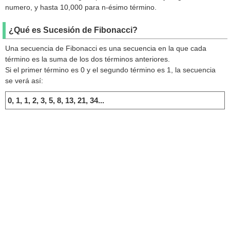
5
3
numero, y hasta 10,000 para n-ésimo término.
6
5
¿Qué es Sucesión de Fibonacci?
7
8
Una secuencia de Fibonacci es una secuencia en la que cada
8
13
término es la suma de los dos términos anteriores.
Si el primer término es 0 y el segundo término es 1, la secuencia
9
21
se verá así:
10
34
0, 1, 1, 2, 3, 5, 8, 13, 21, 34...
11
55
12
89
13
144
14
233
15
377
16
610
17
987
18
1597