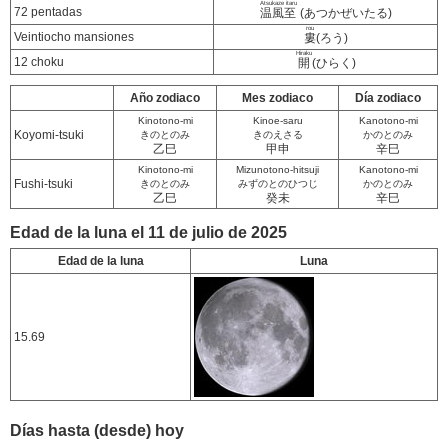
Atsukaze itaru
72 pentadas
温風至
(あつかぜいたる)
rou
Veintiocho mansiones
婁
(ろう)
Hiraku
12 choku
開
(ひらく)
Año zodiaco
Mes zodiaco
Día zodiaco
Kinotono-mi
Kinoe-saru
Kanotono-mi
Koyomi-tsuki
きのとのみ
きのえさる
かのとのみ
乙巳
甲申
辛巳
Kinotono-mi
Mizunotono-hitsuji
Kanotono-mi
Fushi-tsuki
きのとのみ
みずのとのひつじ
かのとのみ
乙巳
癸未
辛巳
Edad de la luna el 11 de julio de 2025
Edad de la luna
Luna
15.69
Días hasta (desde) hoy