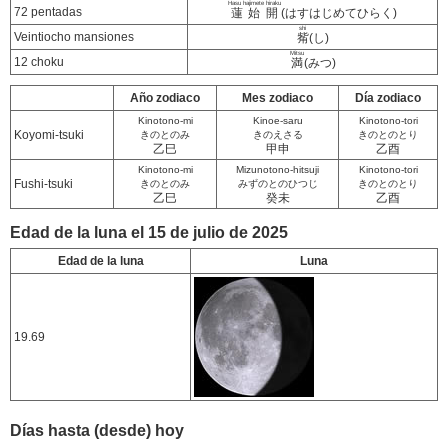
Hasu hajimete hiraku
72 pentadas
蓮始開
(はすはじめてひらく)
shi
Veintiocho mansiones
觜
(し)
Mitsu
12 choku
満
(みつ)
Año zodiaco
Mes zodiaco
Día zodiaco
Kinotono-mi
Kinoe-saru
Kinotono-tori
Koyomi-tsuki
きのとのみ
きのえさる
きのとのとり
乙巳
甲申
乙酉
Kinotono-mi
Mizunotono-hitsuji
Kinotono-tori
Fushi-tsuki
きのとのみ
みずのとのひつじ
きのとのとり
乙巳
癸未
乙酉
Edad de la luna el 15 de julio de 2025
Edad de la luna
Luna
19.69
Días hasta (desde) hoy