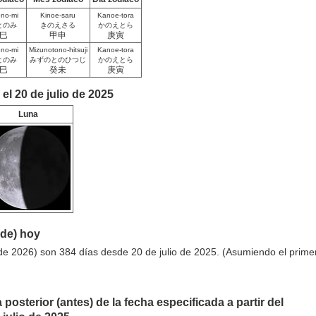
ono-mi
Kinoe-saru
Kanoe-tora
とのみ
きのえさる
かのえとら
巳
甲申
庚寅
ono-mi
Mizunotono-hitsuji
Kanoe-tora
とのみ
みずのとのひつじ
かのえとら
巳
癸未
庚寅
el 20 de julio de 2025
Luna
sde) hoy
de 2026) son 384 días desde 20 de julio de 2025. (Asumiendo el prime
 posterior (antes) de la fecha especificada a partir del