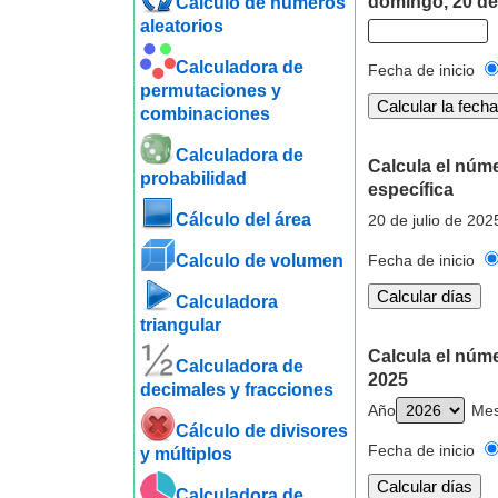
domingo, 20 de 
Cálculo de números
aleatorios
Calculadora de
Fecha de inicio
permutaciones y
combinaciones
Calculadora de
Calcula el núme
probabilidad
específica
Cálculo del área
20 de julio de 202
Calculo de volumen
Fecha de inicio
Calculadora
triangular
Calcula el núme
Calculadora de
2025
decimales y fracciones
Año
Me
Cálculo de divisores
Fecha de inicio
y múltiplos
Calculadora de