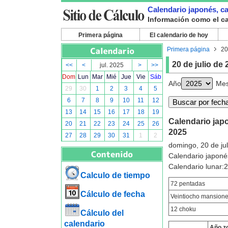
Calendario japonés, cal
Información como el cal
Primera página
El calendario de hoy
Primera página
20
20 de julio de
<<
<
jul. 2025
>
>>
Dom
Lun
Mar
Mié
Jue
Vie
Sáb
Año
Me
29
30
1
2
3
4
5
6
7
8
9
10
11
12
13
14
15
16
17
18
19
Calendario japon
20
21
22
23
24
25
26
2025
27
28
29
30
31
1
2
domingo, 20 de ju
Calendario japoné
Calendario lunar
Calculo de tiempo
72 pentadas
Cálculo de fecha
Veintiocho mansion
12 choku
Cálculo del
calendario
Año z