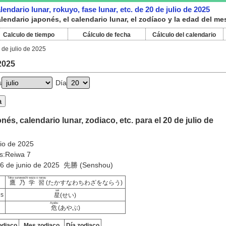
endario lunar, rokuyo, fase lunar, etc. de 20 de julio de 2025
endario japonés, el calendario lunar, el zodíaco y la edad del mes
Calculo de tiempo
Cálculo de fecha
Cálculo del calendario
 de julio de 2025
 2025
s
Día
és, calendario lunar, zodiaco, etc. para el 20 de julio de
lio de 2025
s:Reiwa 7
:26 de junio de 2025 先勝 (Senshou)
Taka sunawachi waza o narau
鷹乃学習
(たかすなわちわざをならう)
sei
es
星
(せい)
Ayabu
危
(あやぶ)
odiaco
Mes zodiaco
Día zodiaco