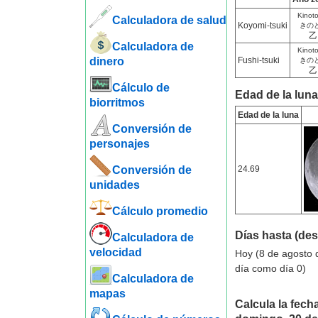
Kinot
Calculadora de salud
Koyomi-tsuki
きの
乙
Calculadora de
Kinot
dinero
Fushi-tsuki
きの
乙
Cálculo de
Edad de la luna 
biorritmos
Edad de la luna
Conversión de
personajes
Conversión de
24.69
unidades
Cálculo promedio
Días hasta (de
Calculadora de
velocidad
Hoy (8 de agosto 
día como día 0)
Calculadora de
mapas
Calcula la fecha