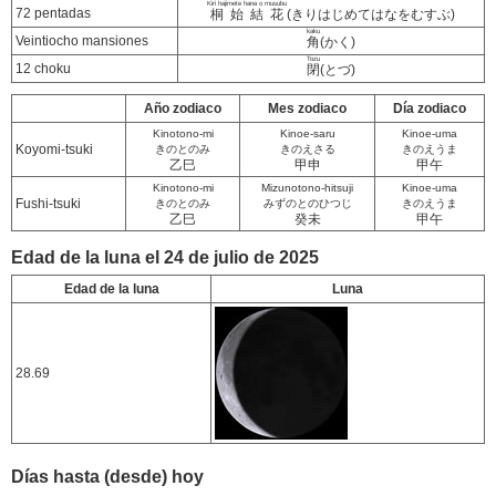
Kiri hajimete hana o musubu
72 pentadas
桐始結花
(きりはじめてはなをむすぶ)
kaku
Veintiocho mansiones
角
(かく)
Tozu
12 choku
閉
(とづ)
Año zodiaco
Mes zodiaco
Día zodiaco
Kinotono-mi
Kinoe-saru
Kinoe-uma
Koyomi-tsuki
きのとのみ
きのえさる
きのえうま
乙巳
甲申
甲午
Kinotono-mi
Mizunotono-hitsuji
Kinoe-uma
Fushi-tsuki
きのとのみ
みずのとのひつじ
きのえうま
乙巳
癸未
甲午
Edad de la luna el 24 de julio de 2025
Edad de la luna
Luna
28.69
Días hasta (desde) hoy