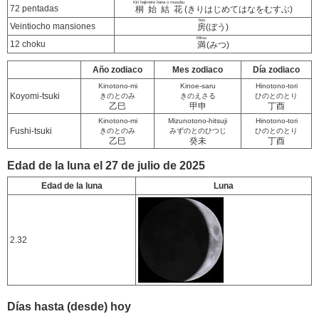
Kiri hajimete hana o musubu
72 pentadas
桐始結花
(きりはじめてはなをむすぶ)
bou
Veintiocho mansiones
房
(ぼう)
Mitsu
12 choku
満
(みつ)
Año zodiaco
Mes zodiaco
Día zodiaco
Kinotono-mi
Kinoe-saru
Hinotono-tori
Koyomi-tsuki
きのとのみ
きのえさる
ひのとのとり
乙巳
甲申
丁酉
Kinotono-mi
Mizunotono-hitsuji
Hinotono-tori
Fushi-tsuki
きのとのみ
みずのとのひつじ
ひのとのとり
乙巳
癸未
丁酉
Edad de la luna el 27 de julio de 2025
Edad de la luna
Luna
2.32
Días hasta (desde) hoy