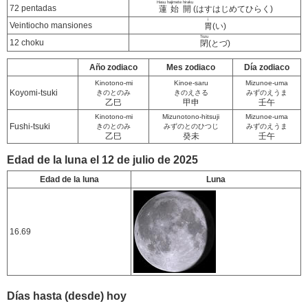
Hasu hajimete hiraku
72 pentadas
蓮始開
(はすはじめてひらく)
i
Veintiocho mansiones
胃
(い)
Tozu
12 choku
閉
(とづ)
Año zodiaco
Mes zodiaco
Día zodiaco
Kinotono-mi
Kinoe-saru
Mizunoe-uma
Koyomi-tsuki
きのとのみ
きのえさる
みずのえうま
乙巳
甲申
壬午
Kinotono-mi
Mizunotono-hitsuji
Mizunoe-uma
Fushi-tsuki
きのとのみ
みずのとのひつじ
みずのえうま
乙巳
癸未
壬午
Edad de la luna el 12 de julio de 2025
Edad de la luna
Luna
16.69
Días hasta (desde) hoy