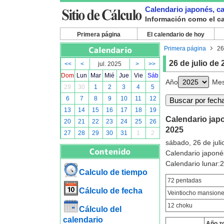
Calendario japonés, cal
Información como el cal
Primera página
El calendario de hoy
Primera página
26
26 de julio de
<<
<
jul. 2025
>
>>
Dom
Lun
Mar
Mié
Jue
Vie
Sáb
Año
Me
29
30
1
2
3
4
5
6
7
8
9
10
11
12
13
14
15
16
17
18
19
Calendario japon
20
21
22
23
24
25
26
2025
27
28
29
30
31
1
2
sábado, 26 de juli
Calendario japoné
Calendario lunar
Calculo de tiempo
72 pentadas
Cálculo de fecha
Veintiocho mansion
12 choku
Cálculo del
calendario
Año z