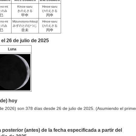
ono-mi
Kinoe-saru
Hinoe-saru
とのみ
きのえさる
ひのえさる
巳
甲申
丙申
ono-mi
Mizunotono-hitsuji
Hinoe-saru
とのみ
みずのとのひつじ
ひのえさる
巳
癸未
丙申
el 26 de julio de 2025
Luna
sde) hoy
de 2026) son 378 días desde 26 de julio de 2025. (Asumiendo el prime
 posterior (antes) de la fecha especificada a partir del