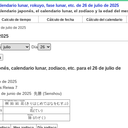
endario lunar, rokuyo, fase lunar, etc. de 26 de julio de 2025
endario japonés, el calendario lunar, el zodíaco y la edad del mes
Calculo de tiempo
Cálculo de fecha
Cálculo del calendario
 de julio de 2025
 2025
s
Día
és, calendario lunar, zodiaco, etc. para el 26 de julio de
o de 2025
s:Reiwa 7
:2 de junio de 2025 先勝 (Senshou)
Kiri hajimete hana o musubu
桐始結花
(きりはじめてはなをむすぶ)
tei
es
氐
(てい)
Nozoku
除
(のぞく)
odiaco
Mes zodiaco
Día zodiaco