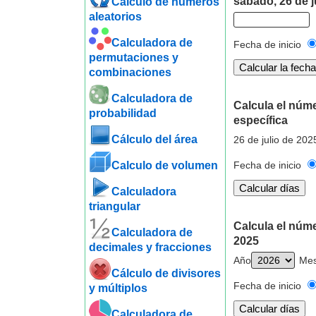
sábado, 26 de j
Cálculo de números
aleatorios
Calculadora de
Fecha de inicio
permutaciones y
combinaciones
Calculadora de
Calcula el núme
probabilidad
específica
Cálculo del área
26 de julio de 202
Calculo de volumen
Fecha de inicio
Calculadora
triangular
Calcula el núme
Calculadora de
2025
decimales y fracciones
Año
Me
Cálculo de divisores
Fecha de inicio
y múltiplos
Calculadora de