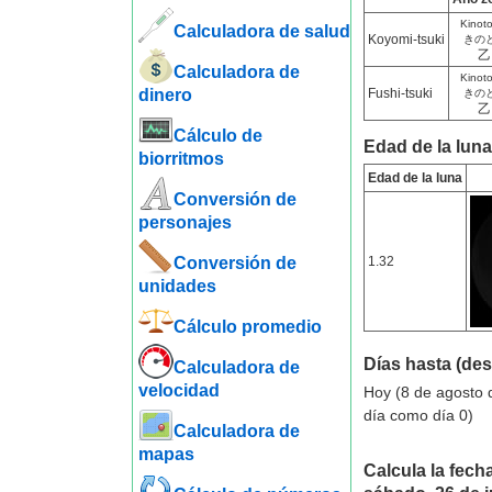
Kinot
Calculadora de salud
Koyomi-tsuki
きの
乙
Calculadora de
Kinot
dinero
Fushi-tsuki
きの
乙
Cálculo de
Edad de la luna 
biorritmos
Edad de la luna
Conversión de
personajes
Conversión de
1.32
unidades
Cálculo promedio
Días hasta (de
Calculadora de
velocidad
Hoy (8 de agosto 
día como día 0)
Calculadora de
mapas
Calcula la fecha