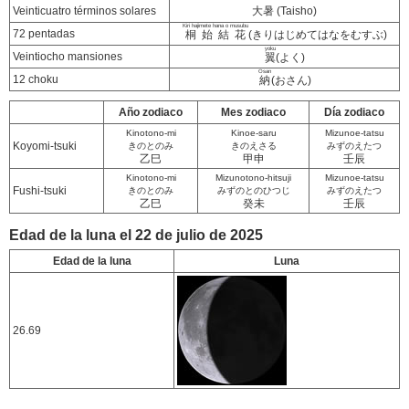
Veinticuatro términos solares
大暑 (Taisho)
Kiri hajimete hana o musubu
72 pentadas
桐始結花
(きりはじめてはなをむすぶ)
yoku
Veintiocho mansiones
翼
(よく)
Osan
12 choku
納
(おさん)
Año zodiaco
Mes zodiaco
Día zodiaco
Kinotono-mi
Kinoe-saru
Mizunoe-tatsu
Koyomi-tsuki
きのとのみ
きのえさる
みずのえたつ
乙巳
甲申
壬辰
Kinotono-mi
Mizunotono-hitsuji
Mizunoe-tatsu
Fushi-tsuki
きのとのみ
みずのとのひつじ
みずのえたつ
乙巳
癸未
壬辰
Edad de la luna el 22 de julio de 2025
Edad de la luna
Luna
26.69