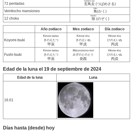
Tsubame saru
72 pentadas
玄鳥去
(つばめさる)
kaku
Veintiocho mansiones
角
(かく)
Nozoku
12 choku
除
(のぞく)
Año zodiaco
Mes zodiaco
Día zodiaco
Kinoe-tatsu
Kinoe-inu
Hinoe-inu
Koyomi-tsuki
きのえたつ
きのえいぬ
ひのえいぬ
甲辰
甲戌
丙戌
Kinoe-tatsu
Mizunotono-tori
Hinoe-inu
Fushi-tsuki
きのえたつ
みずのとのとり
ひのえいぬ
甲辰
癸酉
丙戌
Edad de la luna el 19 de septiembre de 2024
Edad de la luna
Luna
16.01
Días hasta (desde) hoy