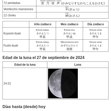
Kaminari sunawachi koe o osamu
72 pentadas
雷乃収声
(かみなりすなわちこえをおさむ)
gyuu
Veintiocho mansiones
牛
(ぎゅう)
Osan
12 choku
納
(おさん)
Año zodiaco
Mes zodiaco
Día zodiaco
Kinoe-tatsu
Kinoe-inu
Kinoe-uma
Koyomi-tsuki
きのえたつ
きのえいぬ
きのえうま
甲辰
甲戌
甲午
Kinoe-tatsu
Mizunotono-tori
Kinoe-uma
Fushi-tsuki
きのえたつ
みずのとのとり
きのえうま
甲辰
癸酉
甲午
Edad de la luna el 27 de septiembre de 2024
Edad de la luna
Luna
24.01
Días hasta (desde) hoy