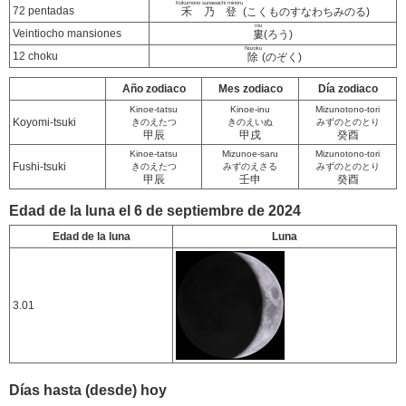
Kokumono sunawachi minoru
72 pentadas
禾乃登
(こくものすなわちみのる)
rou
Veintiocho mansiones
婁
(ろう)
Nozoku
12 choku
除
(のぞく)
Año zodiaco
Mes zodiaco
Día zodiaco
Kinoe-tatsu
Kinoe-inu
Mizunotono-tori
Koyomi-tsuki
きのえたつ
きのえいぬ
みずのとのとり
甲辰
甲戌
癸酉
Kinoe-tatsu
Mizunoe-saru
Mizunotono-tori
Fushi-tsuki
きのえたつ
みずのえさる
みずのとのとり
甲辰
壬申
癸酉
Edad de la luna el 6 de septiembre de 2024
Edad de la luna
Luna
3.01
Días hasta (desde) hoy