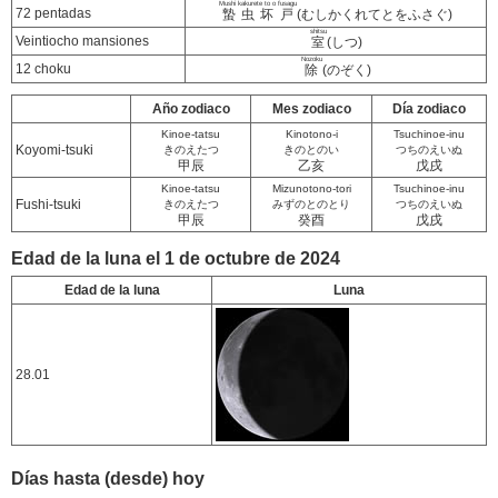
Mushi kakurete to o fusagu
72 pentadas
蟄虫坏戸
(むしかくれてとをふさぐ)
shitsu
Veintiocho mansiones
室
(しつ)
Nozoku
12 choku
除
(のぞく)
Año zodiaco
Mes zodiaco
Día zodiaco
Kinoe-tatsu
Kinotono-i
Tsuchinoe-inu
Koyomi-tsuki
きのえたつ
きのとのい
つちのえいぬ
甲辰
乙亥
戊戌
Kinoe-tatsu
Mizunotono-tori
Tsuchinoe-inu
Fushi-tsuki
きのえたつ
みずのとのとり
つちのえいぬ
甲辰
癸酉
戊戌
Edad de la luna el 1 de octubre de 2024
Edad de la luna
Luna
28.01
Días hasta (desde) hoy