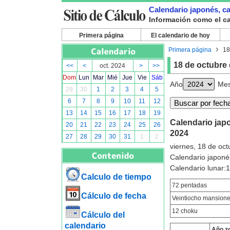
Calendario japonés, cal
Información como el cal
Primera página
El calendario de hoy
Primera página
18
18 de octubre
<<
<
oct. 2024
>
>>
Dom
Lun
Mar
Mié
Jue
Vie
Sáb
Año
Me
29
30
1
2
3
4
5
6
7
8
9
10
11
12
13
14
15
16
17
18
19
Calendario japo
20
21
22
23
24
25
26
2024
27
28
29
30
31
1
2
viernes, 18 de oc
Calendario japoné
Calendario lunar
Calculo de tiempo
72 pentadas
Cálculo de fecha
Veintiocho mansion
12 choku
Cálculo del
calendario
Año z