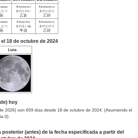
-tatsu
Kinotono-i
Kinotono-u
えたつ
きのとのい
きのとのう
辰
乙亥
乙卯
-tatsu
Kinoe-inu
Kinotono-u
えたつ
きのえいぬ
きのとのう
辰
甲戌
乙卯
 el 18 de octubre de 2024
Luna
sde) hoy
de 2026) son 659 días desde 18 de octubre de 2024. (Asumiendo el
ía 0)
 posterior (antes) de la fecha especificada a partir del