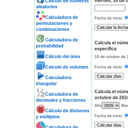
viernes, 18 de 
Cálculo de números
aleatorios
Calculadora de
Fecha de inicio
permutaciones y
combinaciones
Calculadora de
Calcula el núm
probabilidad
específica
Cálculo del área
18 de octubre de 
Calculo de volumen
Fecha de inicio
Calculadora
triangular
Calcula el núm
Calculadora de
octubre de 202
decimales y fracciones
Año
Me
Cálculo de divisores
Fecha de inicio
y múltiplos
Calculadora de