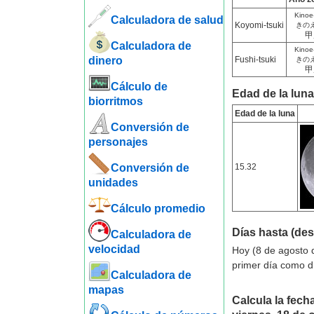
Kinoe
Calculadora de salud
Koyomi-tsuki
きの
甲
Calculadora de
Kinoe
dinero
Fushi-tsuki
きの
甲
Cálculo de
Edad de la luna
biorritmos
Edad de la luna
Conversión de
personajes
Conversión de
15.32
unidades
Cálculo promedio
Días hasta (de
Calculadora de
velocidad
Hoy (8 de agosto 
primer día como d
Calculadora de
mapas
Calcula la fecha