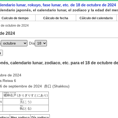
endario lunar, rokuyo, fase lunar, etc. de 18 de octubre de 2024
endario japonés, el calendario lunar, el zodíaco y la edad del me
Calculo de tiempo
Cálculo de fecha
Cálculo del calendario
 de octubre de 2024
 de 2024
s
Día
nés, calendario lunar, zodiaco, etc. para el 18 de octubre d
tubre de 2024
s:Reiwa 6
:16 de septiembre de 2024 赤口 (Shakkou)
Kirigirisu to ni ari
蟋蟀在戸
(きりぎりすとにあり)
kou
es
亢
(こう)
Toru
執
(とる)
odiaco
Mes zodiaco
Día zodiaco