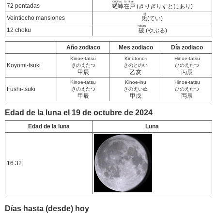
Kirigirisu to ni ari
72 pentadas
蟋蟀在戸
(きりぎりすとにあり)
tei
Veintiocho mansiones
氐
(てい)
Yaburu
12 choku
破
(やぶる)
Año zodiaco
Mes zodiaco
Día zodiaco
Kinoe-tatsu
Kinotono-i
Hinoe-tatsu
Koyomi-tsuki
きのえたつ
きのとのい
ひのえたつ
甲辰
乙亥
丙辰
Kinoe-tatsu
Kinoe-inu
Hinoe-tatsu
Fushi-tsuki
きのえたつ
きのえいぬ
ひのえたつ
甲辰
甲戌
丙辰
Edad de la luna el 19 de octubre de 2024
Edad de la luna
Luna
16.32
Días hasta (desde) hoy