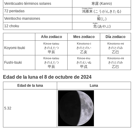
Veinticuatro términos solares
寒露 (Kanro)
Kougan kitaru
72 pentadas
鴻雁来
(こうがんきたる)
shi
Veintiocho mansiones
觜
(し)
Ayabu
12 choku
危
(あやぶ)
Año zodiaco
Mes zodiaco
Día zodiaco
Kinoe-tatsu
Kinotono-i
Kinotono-mi
Koyomi-tsuki
きのえたつ
きのとのい
きのとのみ
甲辰
乙亥
乙巳
Kinoe-tatsu
Kinoe-inu
Kinotono-mi
Fushi-tsuki
きのえたつ
きのえいぬ
きのとのみ
甲辰
甲戌
乙巳
Edad de la luna el 8 de octubre de 2024
Edad de la luna
Luna
5.32