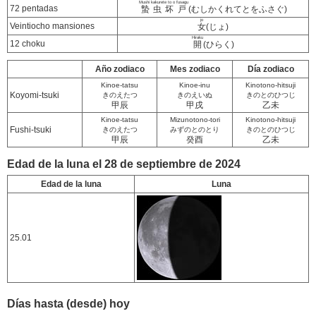
Mushi kakurete to o fusagu
72 pentadas
蟄虫坏戸
(むしかくれてとをふさぐ)
jo
Veintiocho mansiones
女
(じょ)
Hiraku
12 choku
開
(ひらく)
Año zodiaco
Mes zodiaco
Día zodiaco
Kinoe-tatsu
Kinoe-inu
Kinotono-hitsuji
Koyomi-tsuki
きのえたつ
きのえいぬ
きのとのひつじ
甲辰
甲戌
乙未
Kinoe-tatsu
Mizunotono-tori
Kinotono-hitsuji
Fushi-tsuki
きのえたつ
みずのとのとり
きのとのひつじ
甲辰
癸酉
乙未
Edad de la luna el 28 de septiembre de 2024
Edad de la luna
Luna
25.01
Días hasta (desde) hoy