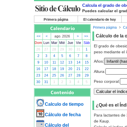
Calcula el grado de ob
Puedes calcular el gra
Primera página
El calendario de hoy
Primera página
Ca
Cálculo de la 
<<
<
ago. 2026
>
>>
Dom
Lun
Mar
Mié
Jue
Vie
Sáb
El grado de obesid
26
27
28
29
30
31
1
peso mediante el 
2
3
4
5
6
7
8
Años:
9
10
11
12
13
14
15
16
17
18
19
20
21
22
Altura:
23
24
25
26
27
28
29
Peso corporal:
30
31
1
2
3
4
5
Calculo de tiempo
¿Qué es el Ín
Cálculo de fecha
Para lactantes de
de Kaup.
Cálculo del