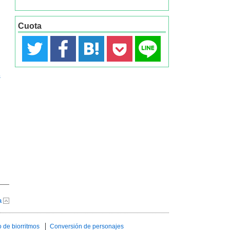
Cuota
s
a
 de biorritmos
Conversión de personajes