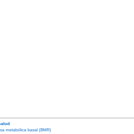
salud
asa metabólica basal (BMR)