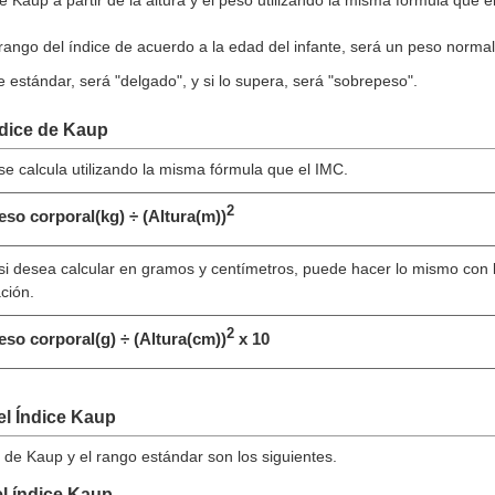
e Kaup a partir de la altura y el peso utilizando la misma fórmula que e
 rango del índice de acuerdo a la edad del infante, será un peso normal
te estándar, será "delgado", y si lo supera, será "sobrepeso".
ndice de Kaup
se calcula utilizando la misma fórmula que el IMC.
2
eso corporal(kg) ÷ (Altura(m))
si desea calcular en gramos y centímetros, puede hacer lo mismo con 
ción.
2
eso corporal(g) ÷ (Altura(cm))
x 10
 el Índice Kaup
 de Kaup y el rango estándar son los siguientes.
l índice Kaup