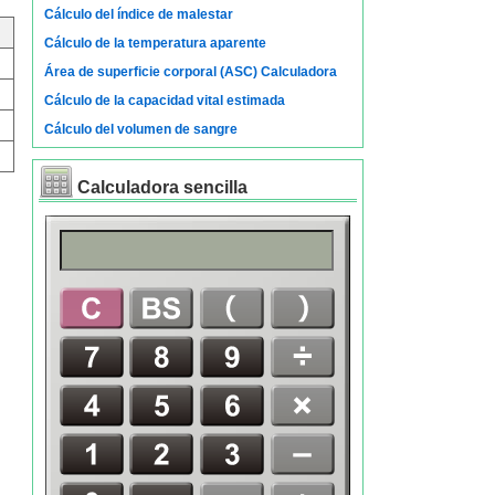
Cálculo del índice de malestar
Cálculo de la temperatura aparente
Área de superficie corporal (ASC) Calculadora
Cálculo de la capacidad vital estimada
Cálculo del volumen de sangre
Calculadora sencilla