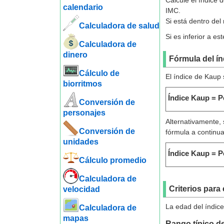
Calcule el índice d
calendario
IMC.
Si está dentro del
Calculadora de salud
Si es inferior a es
Calculadora de
dinero
Fórmula del í
Cálculo de
El índice de Kaup 
biorritmos
Índice Kaup = P
Conversión de
personajes
Alternativamente, 
Conversión de
fórmula a continua
unidades
Índice Kaup = P
Cálculo promedio
Calculadora de
Criterios para
velocidad
La edad del índice
Calculadora de
mapas
Rango típico de