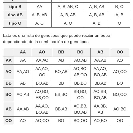
tipo B
AA
A, B, AB, O
A, B, AB
B, O
tipo AB
A, B, AB
A, B, AB
A, B, AB
A, B
tipo O
A, O
A, O
A, B
O
Esta es una lista de genotipos que puede recibir un bebé
dependiendo de la combinación de genotipos.
AA
AO
BB
BO
AB
OO
AA
AA
AA,AO
AB
AO,AB
AA,AB
AO
AA,AO,
AO,BO,
AA,AO,
AO
AA,AO
BO,AB
AO,OO
OO
AB,OO
BO,AB
BB
AB
BO,AB
BB
BB,BO
BB,AB
BO
AO,BO,
BB,BO,
AO,BB,
BO
AO,AB
BB,BO
BO,OO
AB,OO
OO
BO,AB
AA,AO,
AO,BB,
AA,BB,
AB
AA,AB
BB,AB
AO,BO
BO,AB
BO,AB
AB
OO
AO
AO,OO
BO
BO,OO
AO,BO
OO