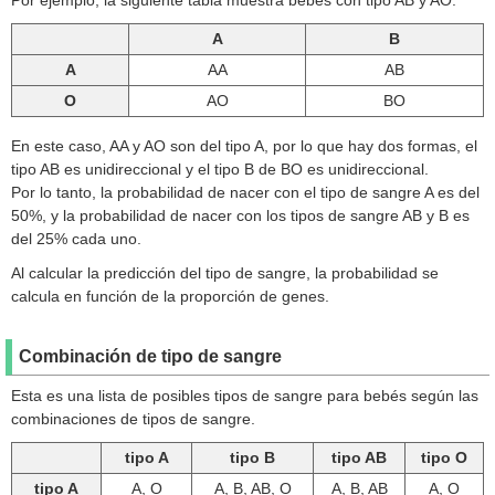
Por ejemplo, la siguiente tabla muestra bebés con tipo AB y AO.
A
B
A
AA
AB
O
AO
BO
En este caso, AA y AO son del tipo A, por lo que hay dos formas, el
tipo AB es unidireccional y el tipo B de BO es unidireccional.
Por lo tanto, la probabilidad de nacer con el tipo de sangre A es del
50%, y la probabilidad de nacer con los tipos de sangre AB y B es
del 25% cada uno.
Al calcular la predicción del tipo de sangre, la probabilidad se
calcula en función de la proporción de genes.
Combinación de tipo de sangre
Esta es una lista de posibles tipos de sangre para bebés según las
combinaciones de tipos de sangre.
tipo A
tipo B
tipo AB
tipo O
tipo A
A, O
A, B, AB, O
A, B, AB
A, O