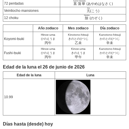
Ayame hanasaku
72 pentadas
菖蒲華
(あやめはなさく)
kou
Veintiocho mansiones
亢
(こう)
Nozoku
12 choku
除
(のぞく)
Año zodiaco
Mes zodiaco
Día zodiaco
Hinoe-uma
Kinotono-hitsuji
Kanotono-hitsuji
Koyomi-tsuki
ひのえうま
きのとのひつじ
かのとのひつじ
丙午
乙未
辛未
Hinoe-uma
Kinoe-uma
Kanotono-hitsuji
Fushi-tsuki
ひのえうま
きのえうま
かのとのひつじ
丙午
甲午
辛未
Edad de la luna el 26 de junio de 2026
Edad de la luna
Luna
10.99
Días hasta (desde) hoy