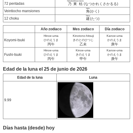
Natsukarekusa karuru
72 pentadas
乃東枯
(なつかれくさかるる)
kaku
Veintiocho mansiones
角
(かく)
Tatsu
12 choku
建
(たつ)
Año zodiaco
Mes zodiaco
Día zodiaco
Hinoe-uma
Kinotono-hitsuji
Kanoe-uma
Koyomi-tsuki
ひのえうま
きのとのひつじ
かのえうま
丙午
乙未
庚午
Hinoe-uma
Kinoe-uma
Kanoe-uma
Fushi-tsuki
ひのえうま
きのえうま
かのえうま
丙午
甲午
庚午
Edad de la luna el 25 de junio de 2026
Edad de la luna
Luna
9.99
Días hasta (desde) hoy