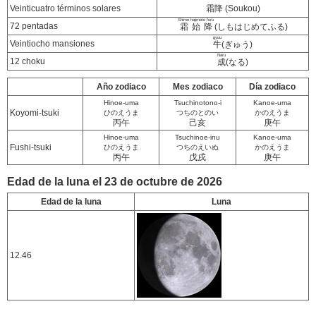
Veinticuatro términos solares
霜降 (Soukou)
Shimo hajimete furu
72 pentadas
霜始降
(しもはじめてふる)
gyuu
Veintiocho mansiones
牛
(ぎゅう)
Naru
12 choku
成
(なる)
Año zodiaco
Mes zodiaco
Día zodiaco
Hinoe-uma
Tsuchinotono-i
Kanoe-uma
Koyomi-tsuki
ひのえうま
つちのとのい
かのえうま
丙午
己亥
庚午
Hinoe-uma
Tsuchinoe-inu
Kanoe-uma
Fushi-tsuki
ひのえうま
つちのえいぬ
かのえうま
丙午
戊戌
庚午
Edad de la luna el 23 de octubre de 2026
Edad de la luna
Luna
12.46