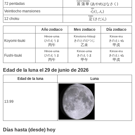
Ayame hanasaku
72 pentadas
菖蒲華
(あやめはなさく)
shin
Veintiocho mansiones
心
(しん)
Sadan
12 choku
定
(さだん)
Año zodiaco
Mes zodiaco
Día zodiaco
Hinoe-uma
Kinotono-hitsuji
Kinoe-inu
Koyomi-tsuki
ひのえうま
きのとのひつじ
きのえいぬ
丙午
乙未
甲戌
Hinoe-uma
Kinoe-uma
Kinoe-inu
Fushi-tsuki
ひのえうま
きのえうま
きのえいぬ
丙午
甲午
甲戌
Edad de la luna el 29 de junio de 2026
Edad de la luna
Luna
13.99
Días hasta (desde) hoy