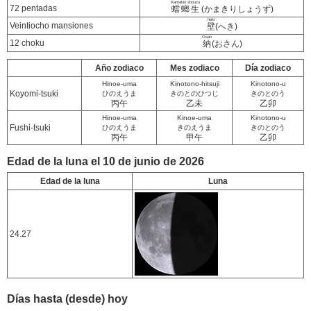
Kamakiri shouzu
72 pentadas
蟷螂生
(かまきりしょうず)
heki
Veintiocho mansiones
壁
(へき)
Osan
12 choku
納
(おさん)
Año zodiaco
Mes zodiaco
Día zodiaco
Hinoe-uma
Kinotono-hitsuji
Kinotono-u
Koyomi-tsuki
ひのえうま
きのとのひつじ
きのとのう
丙午
乙未
乙卯
Hinoe-uma
Kinoe-uma
Kinotono-u
Fushi-tsuki
ひのえうま
きのえうま
きのとのう
丙午
甲午
乙卯
Edad de la luna el 10 de junio de 2026
Edad de la luna
Luna
24.27
Días hasta (desde) hoy