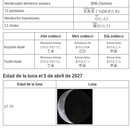
Veinticuatro términos solares
清明 (Seimei)
Tsubame kitaru
72 pentadas
玄鳥至
(つばめきたる)
shin
Veintiocho mansiones
心
(しん)
Hiraku
12 choku
開
(ひらく)
Año zodiaco
Mes zodiaco
Día zodiaco
Hinotono-hitsuji
Kinotono-mi
Kinoe-tora
Koyomi-tsuki
ひのとのひつじ
きのとのみ
きのえとら
丁未
乙巳
甲寅
Hinotono-hitsuji
Kinoe-tatsu
Kinoe-tora
Fushi-tsuki
ひのとのひつじ
きのえたつ
きのえとら
丁未
甲辰
甲寅
Edad de la luna el 5 de abril de 2027
Edad de la luna
Luna
27.75