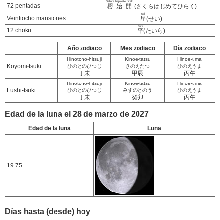
Sakura hajimete hiraku
72 pentadas
櫻始開
(さくらはじめてひらく)
sei
Veintiocho mansiones
星
(せい)
Taira
12 choku
平
(たいら)
Año zodiaco
Mes zodiaco
Día zodiaco
Hinotono-hitsuji
Kinoe-tatsu
Hinoe-uma
Koyomi-tsuki
ひのとのひつじ
きのえたつ
ひのえうま
丁未
甲辰
丙午
Hinotono-hitsuji
Kinoe-tatsu
Hinoe-uma
Fushi-tsuki
ひのとのひつじ
みずのとのう
ひのえうま
丁未
癸卯
丙午
Edad de la luna el 28 de marzo de 2027
Edad de la luna
Luna
19.75
Días hasta (desde) hoy