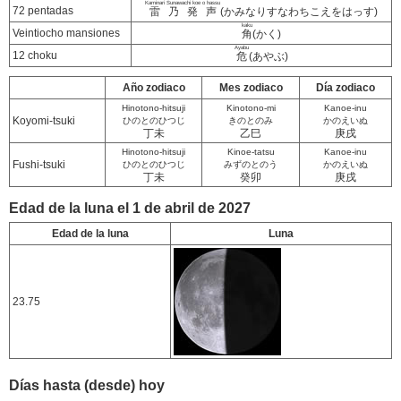
Kaminari Sunawachi koe o hassu
72 pentadas
雷乃発声
(かみなりすなわちこえをはっす)
kaku
Veintiocho mansiones
角
(かく)
Ayabu
12 choku
危
(あやぶ)
Año zodiaco
Mes zodiaco
Día zodiaco
Hinotono-hitsuji
Kinotono-mi
Kanoe-inu
Koyomi-tsuki
ひのとのひつじ
きのとのみ
かのえいぬ
丁未
乙巳
庚戌
Hinotono-hitsuji
Kinoe-tatsu
Kanoe-inu
Fushi-tsuki
ひのとのひつじ
みずのとのう
かのえいぬ
丁未
癸卯
庚戌
Edad de la luna el 1 de abril de 2027
Edad de la luna
Luna
23.75
Días hasta (desde) hoy