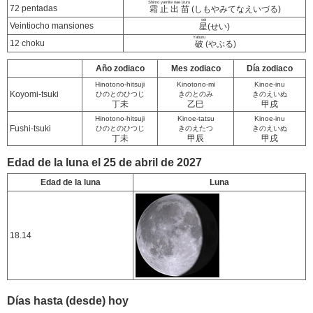
Shimo yamite nae izuru
72 pentadas
霜止出苗
(しもやみてなえいづる)
sei
Veintiocho mansiones
星
(せい)
Yaburu
12 choku
破
(やぶる)
Año zodiaco
Mes zodiaco
Día zodiaco
Hinotono-hitsuji
Kinotono-mi
Kinoe-inu
Koyomi-tsuki
ひのとのひつじ
きのとのみ
きのえいぬ
丁未
乙巳
甲戌
Hinotono-hitsuji
Kinoe-tatsu
Kinoe-inu
Fushi-tsuki
ひのとのひつじ
きのえたつ
きのえいぬ
丁未
甲辰
甲戌
Edad de la luna el 25 de abril de 2027
Edad de la luna
Luna
18.14
Días hasta (desde) hoy