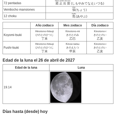
Shimo yamite nae izuru
72 pentadas
霜止出苗
(しもやみてなえいづる)
chou
Veintiocho mansiones
張
(ちょう)
Ayabu
12 choku
危
(あやぶ)
Año zodiaco
Mes zodiaco
Día zodiaco
Hinotono-hitsuji
Kinotono-mi
Kinotono-i
Koyomi-tsuki
ひのとのひつじ
きのとのみ
きのとのい
丁未
乙巳
乙亥
Hinotono-hitsuji
Kinoe-tatsu
Kinotono-i
Fushi-tsuki
ひのとのひつじ
きのえたつ
きのとのい
丁未
甲辰
乙亥
Edad de la luna el 26 de abril de 2027
Edad de la luna
Luna
19.14
Días hasta (desde) hoy