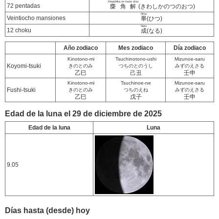
Kiwashika no tsuno otsu
72 pentadas
麋角解
(きわしかのつのおつ)
hitsu
Veintiocho mansiones
畢
(ひつ)
Naru
12 choku
成
(なる)
Año zodiaco
Mes zodiaco
Día zodiaco
Kinotono-mi
Tsuchinotono-ushi
Mizunoe-saru
Koyomi-tsuki
きのとのみ
つちのとのうし
みずのえさる
乙巳
己丑
壬申
Kinotono-mi
Tsuchinoe-ne
Mizunoe-saru
Fushi-tsuki
きのとのみ
つちのえね
みずのえさる
乙巳
戊子
壬申
Edad de la luna el 29 de diciembre de 2025
Edad de la luna
Luna
9.05
Días hasta (desde) hoy