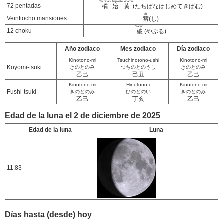
Tachibana hajimete kibamu
72 pentadas
橘始黄
(たちばなはじめてきばむ)
shi
Veintiocho mansiones
觜
(し)
Yaburu
12 choku
破
(やぶる)
Año zodiaco
Mes zodiaco
Día zodiaco
Kinotono-mi
Tsuchinotono-ushi
Kinotono-mi
Koyomi-tsuki
きのとのみ
つちのとのうし
きのとのみ
乙巳
己丑
乙巳
Kinotono-mi
Hinotono-i
Kinotono-mi
Fushi-tsuki
きのとのみ
ひのとのい
きのとのみ
乙巳
丁亥
乙巳
Edad de la luna el 2 de diciembre de 2025
Edad de la luna
Luna
11.83
Días hasta (desde) hoy