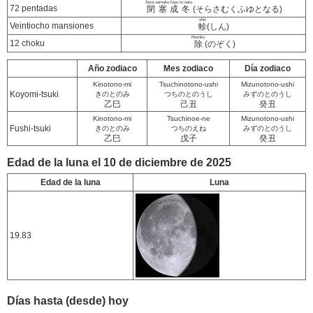
Sora samuku fuyu to naru
72 pentadas
閉塞成冬
(そらさむくふゆとなる)
shin
Veintiocho mansiones
軫
(しん)
Nozoku
12 choku
除
(のぞく)
Año zodiaco
Mes zodiaco
Día zodiaco
Kinotono-mi
Tsuchinotono-ushi
Mizunotono-ushi
Koyomi-tsuki
きのとのみ
つちのとのうし
みずのとのうし
乙巳
己丑
癸丑
Kinotono-mi
Tsuchinoe-ne
Mizunotono-ushi
Fushi-tsuki
きのとのみ
つちのえね
みずのとのうし
乙巳
戊子
癸丑
Edad de la luna el 10 de diciembre de 2025
Edad de la luna
Luna
19.83
Días hasta (desde) hoy