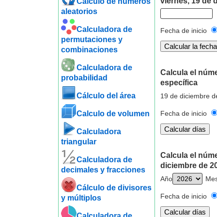
viernes, 19 de 
Cálculo de números
aleatorios
Calculadora de
Fecha de inicio
permutaciones y
combinaciones
Calculadora de
Calcula el núm
probabilidad
específica
Cálculo del área
19 de diciembre d
Calculo de volumen
Fecha de inicio
Calculadora
triangular
Calcula el núm
Calculadora de
diciembre de 2
decimales y fracciones
Año
Me
Cálculo de divisores
Fecha de inicio
y múltiplos
Calculadora de