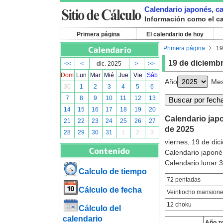
Calendario japonés, cal
Información como el cal
Primera página
El calendario de hoy
Primera página
19
19 de diciemb
<<
<
dic. 2025
>
>>
Dom
Lun
Mar
Mié
Jue
Vie
Sáb
Año
Me
30
1
2
3
4
5
6
7
8
9
10
11
12
13
14
15
16
17
18
19
20
Calendario japo
21
22
23
24
25
26
27
de 2025
28
29
30
31
1
2
3
viernes, 19 de di
Calendario japoné
Calendario lunar
Calculo de tiempo
72 pentadas
Cálculo de fecha
Veintiocho mansion
12 choku
Cálculo del
calendario
Año z