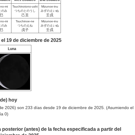
ono-mi
Tsuchinotono-ushi
Mizunoe-inu
とのみ
つちのとのうし
みずのえいぬ
巳
己丑
壬戌
ono-mi
Tsuchinoe-ne
Mizunoe-inu
とのみ
つちのえね
みずのえいぬ
巳
戊子
壬戌
 el 19 de diciembre de 2025
Luna
sde) hoy
de 2026) son 233 días desde 19 de diciembre de 2025. (Asumiendo el
ía 0)
 posterior (antes) de la fecha especificada a partir del