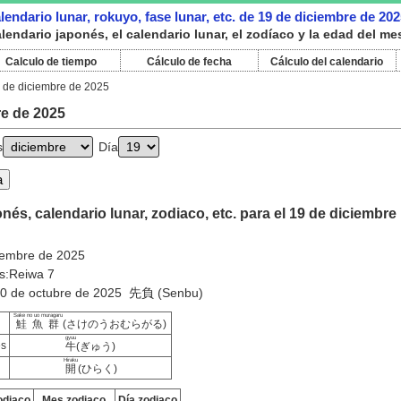
endario lunar, rokuyo, fase lunar, etc. de 19 de diciembre de 202
endario japonés, el calendario lunar, el zodíaco y la edad del me
Calculo de tiempo
Cálculo de fecha
Cálculo del calendario
 de diciembre de 2025
re de 2025
s
Día
nés, calendario lunar, zodiaco, etc. para el 19 de diciembre
ciembre de 2025
s:Reiwa 7
:30 de octubre de 2025 先負 (Senbu)
Sake no uo muragaru
鮭魚群
(さけのうおむらがる)
gyuu
es
牛
(ぎゅう)
Hiraku
開
(ひらく)
odiaco
Mes zodiaco
Día zodiaco