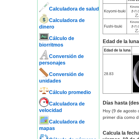
Kinot
Calculadora de salud
Koyomi-tsuki
きの
乙
Calculadora de
Kinot
dinero
Fushi-tsuki
きの
乙
Cálculo de
Edad de la luna
biorritmos
Edad de la luna
Conversión de
personajes
Conversión de
28.83
unidades
Cálculo promedio
Días hasta (de
Calculadora de
velocidad
Hoy (9 de agosto 
primer día como d
Calculadora de
mapas
Calcula la fecha