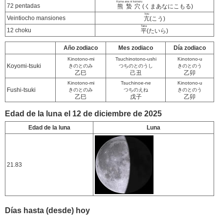
Kuma ana ni komoru
72 pentadas
熊蟄穴
(くまあなにこもる)
kou
Veintiocho mansiones
亢
(こう)
Taira
12 choku
平
(たいら)
Año zodiaco
Mes zodiaco
Día zodiaco
Kinotono-mi
Tsuchinotono-ushi
Kinotono-u
Koyomi-tsuki
きのとのみ
つちのとのうし
きのとのう
乙巳
己丑
乙卯
Kinotono-mi
Tsuchinoe-ne
Kinotono-u
Fushi-tsuki
きのとのみ
つちのえね
きのとのう
乙巳
戊子
乙卯
Edad de la luna el 12 de diciembre de 2025
Edad de la luna
Luna
21.83
Días hasta (desde) hoy