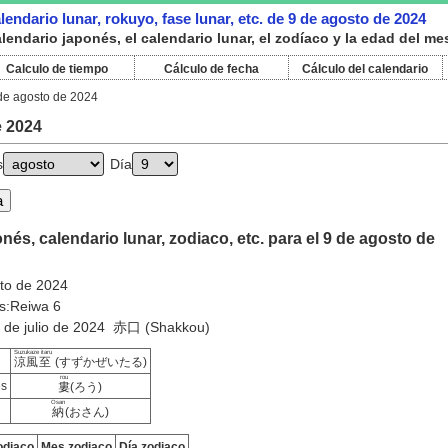
endario lunar, rokuyo, fase lunar, etc. de 9 de agosto de 2024
endario japonés, el calendario lunar, el zodíaco y la edad del me
Calculo de tiempo
Cálculo de fecha
Cálculo del calendario
de agosto de 2024
e 2024
s
Día
nés, calendario lunar, zodiaco, etc. para el 9 de agosto de
sto de 2024
s:Reiwa 6
6 de julio de 2024 赤口 (Shakkou)
Suzukaze itaru
涼風至
(すずかぜいたる)
rou
es
婁
(ろう)
Osan
納
(おさん)
odiaco
Mes zodiaco
Día zodiaco