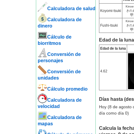
Kinoe
Calculadora de salud
Koyomi-tsuki
きの
甲
Calculadora de
Kinoe
dinero
Fushi-tsuki
きの
甲
Cálculo de
Edad de la luna
biorritmos
Edad de la luna
Conversión de
personajes
Conversión de
4.62
unidades
Cálculo promedio
Días hasta (de
Calculadora de
velocidad
Hoy (8 de agosto 
día como día 0)
Calculadora de
mapas
Calcula la fecha