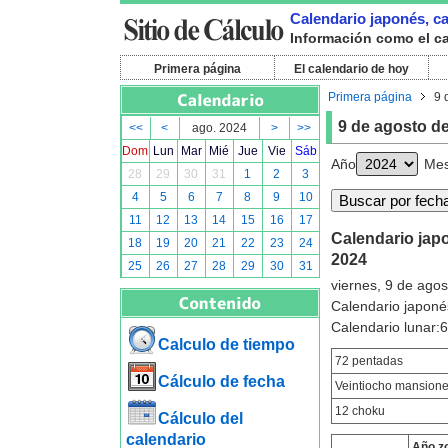
Calendario japonés, cal
Información como el cal
Primera página
El calendario de hoy
Primera página
9 
9 de agosto d
<<
<
ago. 2024
>
>>
Dom
Lun
Mar
Mié
Jue
Vie
Sáb
Año
Me
28
29
30
31
1
2
3
4
5
6
7
8
9
10
11
12
13
14
15
16
17
Calendario japo
18
19
20
21
22
23
24
2024
25
26
27
28
29
30
31
viernes, 9 de ago
Calendario japoné
Calendario lunar:
Calculo de tiempo
72 pentadas
Cálculo de fecha
Veintiocho mansion
12 choku
Cálculo del
calendario
Año z