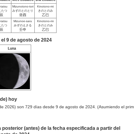
-tatsu
Mizunotono-tori
Kinotono-mi
えたつ
みずのとのとり
きのとのみ
辰
癸酉
乙巳
-tatsu
Mizunoe-saru
Kinotono-mi
えたつ
みずのえさる
きのとのみ
辰
壬申
乙巳
 el 9 de agosto de 2024
Luna
sde) hoy
de 2026) son 729 días desde 9 de agosto de 2024. (Asumiendo el prim
 posterior (antes) de la fecha especificada a partir del