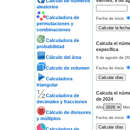
viernes, 9 de a
Cálculo de números
aleatorios
Calculadora de
Fecha de inicio
permutaciones y
combinaciones
Calculadora de
Calcula el núm
probabilidad
específica
Cálculo del área
9 de agosto de 20
Calculo de volumen
Fecha de inicio
Calculadora
triangular
Calcula el núm
Calculadora de
de 2024
decimales y fracciones
Año
Me
Cálculo de divisores
Fecha de inicio
y múltiplos
Calculadora de