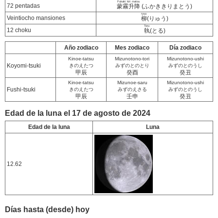
Fukaki kiri matou
72 pentadas
蒙霧升降
(ふかききりまとう)
ryuu
Veintiocho mansiones
柳
(りゅう)
Toru
12 choku
執
(とる)
Año zodiaco
Mes zodiaco
Día zodiaco
Kinoe-tatsu
Mizunotono-tori
Mizunotono-ushi
Koyomi-tsuki
きのえたつ
みずのとのとり
みずのとのうし
甲辰
癸酉
癸丑
Kinoe-tatsu
Mizunoe-saru
Mizunotono-ushi
Fushi-tsuki
きのえたつ
みずのえさる
みずのとのうし
甲辰
壬申
癸丑
Edad de la luna el 17 de agosto de 2024
Edad de la luna
Luna
12.62
Días hasta (desde) hoy