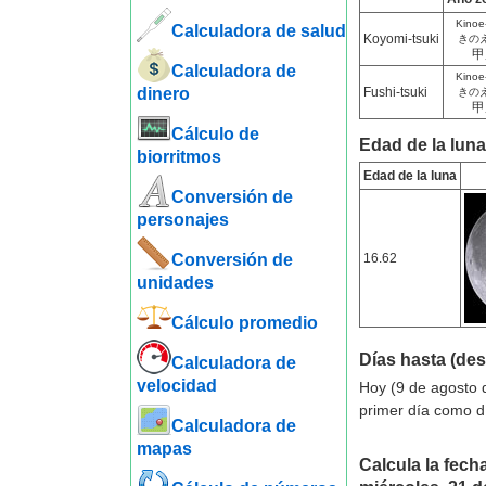
Kinoe
Calculadora de salud
Koyomi-tsuki
きの
甲
Calculadora de
Kinoe
dinero
Fushi-tsuki
きの
甲
Cálculo de
Edad de la luna
biorritmos
Edad de la luna
Conversión de
personajes
Conversión de
16.62
unidades
Cálculo promedio
Días hasta (de
Calculadora de
velocidad
Hoy (9 de agosto 
primer día como d
Calculadora de
mapas
Calcula la fecha