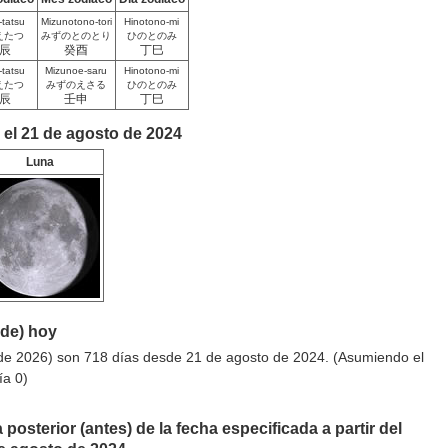
-tatsu
Mizunotono-tori
Hinotono-mi
えたつ
みずのとのとり
ひのとのみ
辰
癸酉
丁巳
-tatsu
Mizunoe-saru
Hinotono-mi
えたつ
みずのえさる
ひのとのみ
辰
壬申
丁巳
 el 21 de agosto de 2024
Luna
sde) hoy
de 2026) son 718 días desde 21 de agosto de 2024. (Asumiendo el
ía 0)
 posterior (antes) de la fecha especificada a partir del