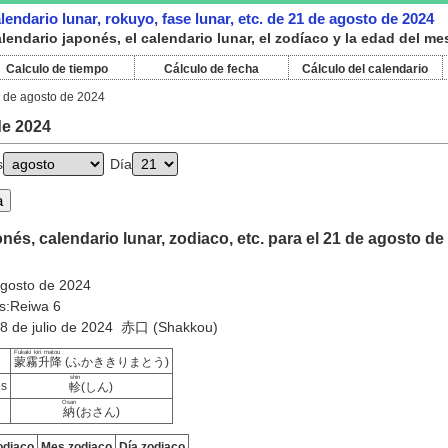
endario lunar, rokuyo, fase lunar, etc. de 21 de agosto de 2024
endario japonés, el calendario lunar, el zodíaco y la edad del me
Calculo de tiempo
Cálculo de fecha
Cálculo del calendario
 de agosto de 2024
de 2024
s
Día
nés, calendario lunar, zodiaco, etc. para el 21 de agosto de
agosto de 2024
s:Reiwa 6
18 de julio de 2024 赤口 (Shakkou)
Fukaki kiri matou
蒙霧升降
(ふかききりまとう)
shin
es
軫
(しん)
Osan
納
(おさん)
odiaco
Mes zodiaco
Día zodiaco