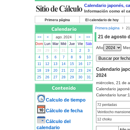
Calendario japonés, cal
Información como el cal
Primera página
El calendario de hoy
Primera página
21
21 de agosto 
<<
<
ago. 2024
>
>>
Dom
Lun
Mar
Mié
Jue
Vie
Sáb
Año
Me
28
29
30
31
1
2
3
4
5
6
7
8
9
10
11
12
13
14
15
16
17
Calendario japo
18
19
20
21
22
23
24
2024
25
26
27
28
29
30
31
miércoles, 21 de 
Calendario japoné
Calendario lunar:
Calculo de tiempo
72 pentadas
Cálculo de fecha
Veintiocho mansion
12 choku
Cálculo del
calendario
Año z