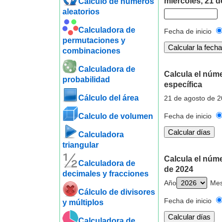
miércoles, 21 d
Cálculo de números
aleatorios
Calculadora de
Fecha de inicio
permutaciones y
combinaciones
Calculadora de
Calcula el núm
probabilidad
específica
Cálculo del área
21 de agosto de 2
Calculo de volumen
Fecha de inicio
Calculadora
triangular
Calcula el núm
Calculadora de
de 2024
decimales y fracciones
Año
Me
Cálculo de divisores
Fecha de inicio
y múltiplos
Calculadora de