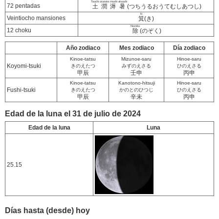
Tsuchi uruoute mushi atsushi
72 pentadas
土潤溽暑
(つちうるおうてむしあつし)
ki
Veintiocho mansiones
箕
(き)
Nozoku
12 choku
除
(のぞく)
Año zodiaco
Mes zodiaco
Día zodiaco
Kinoe-tatsu
Mizunoe-saru
Hinoe-saru
Koyomi-tsuki
きのえたつ
みずのえさる
ひのえさる
甲辰
壬申
丙申
Kinoe-tatsu
Kanotono-hitsuji
Hinoe-saru
Fushi-tsuki
きのえたつ
かのとのひつじ
ひのえさる
甲辰
辛未
丙申
Edad de la luna el 31 de julio de 2024
Edad de la luna
Luna
25.15
Días hasta (desde) hoy