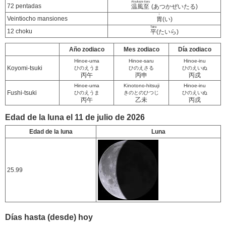
Atsukaze itaru
72 pentadas
温風至
(あつかぜいたる)
i
Veintiocho mansiones
胃
(い)
Taira
12 choku
平
(たいら)
Año zodiaco
Mes zodiaco
Día zodiaco
Hinoe-uma
Hinoe-saru
Hinoe-inu
Koyomi-tsuki
ひのえうま
ひのえさる
ひのえいぬ
丙午
丙申
丙戌
Hinoe-uma
Kinotono-hitsuji
Hinoe-inu
Fushi-tsuki
ひのえうま
きのとのひつじ
ひのえいぬ
丙午
乙未
丙戌
Edad de la luna el 11 de julio de 2026
Edad de la luna
Luna
25.99
Días hasta (desde) hoy