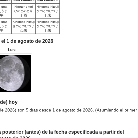
e-uma
Hinotono-tori
Hinotono-hitsuji
えうま
ひのとのとり
ひのとのひつじ
午
丁酉
丁未
e-uma
Kinotono-hitsuji
Hinotono-hitsuji
えうま
きのとのひつじ
ひのとのひつじ
午
乙未
丁未
 el 1 de agosto de 2026
Luna
sde) hoy
de 2026) son 5 días desde 1 de agosto de 2026. (Asumiendo el primer
 posterior (antes) de la fecha especificada a partir del