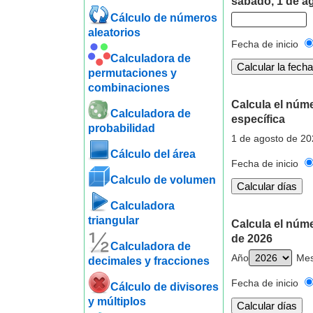
sábado, 1 de a
Cálculo de números
aleatorios
Fecha de inicio
Calculadora de
permutaciones y
combinaciones
Calcula el núm
Calculadora de
específica
probabilidad
1 de agosto de 20
Cálculo del área
Fecha de inicio
Calculo de volumen
Calculadora
triangular
Calcula el núm
de 2026
Calculadora de
Año
Me
decimales y fracciones
Fecha de inicio
Cálculo de divisores
y múltiplos