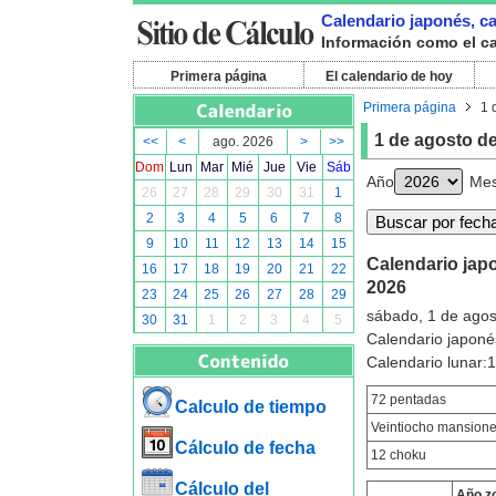
Calendario japonés, cal
Información como el cal
Primera página
El calendario de hoy
Primera página
1 
1 de agosto d
<<
<
ago. 2026
>
>>
Dom
Lun
Mar
Mié
Jue
Vie
Sáb
Año
Me
26
27
28
29
30
31
1
2
3
4
5
6
7
8
9
10
11
12
13
14
15
Calendario japo
16
17
18
19
20
21
22
2026
23
24
25
26
27
28
29
sábado, 1 de agos
30
31
1
2
3
4
5
Calendario japoné
Calendario lunar
72 pentadas
Calculo de tiempo
Veintiocho mansion
Cálculo de fecha
12 choku
Cálculo del
Año z