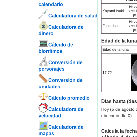
calendario
Hino
Koyomi-tsuki
ひの
Calculadora de salud
丙
Hino
Fushi-tsuki
ひの
Calculadora de
丙
dinero
Edad de la luna
Cálculo de
Edad de la luna
biorritmos
Conversión de
personajes
17.72
Conversión de
unidades
Cálculo promedio
Días hasta (de
Calculadora de
Hoy (6 de agosto 
velocidad
día como día 0)
Calculadora de
Calcula la fecha
mapas