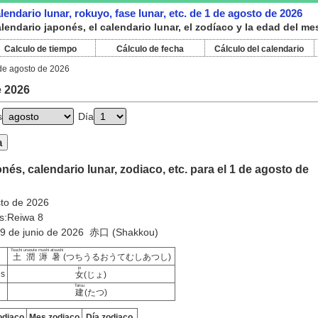
endario lunar, rokuyo, fase lunar, etc. de 1 de agosto de 2026
endario japonés, el calendario lunar, el zodíaco y la edad del me
Calculo de tiempo
Cálculo de fecha
Cálculo del calendario
de agosto de 2026
e 2026
s
Día
nés, calendario lunar, zodiaco, etc. para el 1 de agosto de
to de 2026
s:Reiwa 8
:19 de junio de 2026 赤口 (Shakkou)
Tsuchi uruoute mushi atsushi
土潤溽暑
(つちうるおうてむしあつし)
jo
es
女
(じょ)
Tatsu
建
(たつ)
odiaco
Mes zodiaco
Día zodiaco