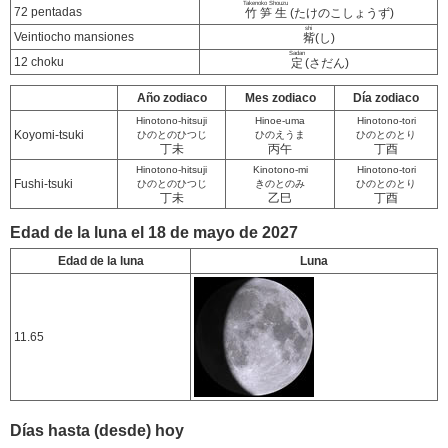
Takenoko Shouzu
72 pentadas
竹笋生
(たけのこしょうず)
shi
Veintiocho mansiones
觜
(し)
Sadan
12 choku
定
(さだん)
Año zodiaco
Mes zodiaco
Día zodiaco
Hinotono-hitsuji
Hinoe-uma
Hinotono-tori
Koyomi-tsuki
ひのとのひつじ
ひのえうま
ひのとのとり
丁未
丙午
丁酉
Hinotono-hitsuji
Kinotono-mi
Hinotono-tori
Fushi-tsuki
ひのとのひつじ
きのとのみ
ひのとのとり
丁未
乙巳
丁酉
Edad de la luna el 18 de mayo de 2027
Edad de la luna
Luna
11.65
Días hasta (desde) hoy