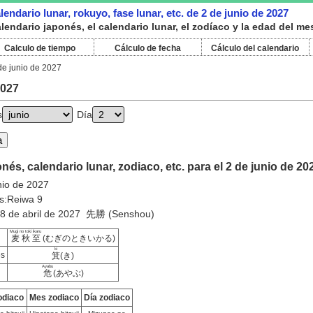
endario lunar, rokuyo, fase lunar, etc. de 2 de junio de 2027
endario japonés, el calendario lunar, el zodíaco y la edad del me
Calculo de tiempo
Cálculo de fecha
Cálculo del calendario
de junio de 2027
2027
s
Día
nés, calendario lunar, zodiaco, etc. para el 2 de junio de 20
nio de 2027
s:Reiwa 9
28 de abril de 2027 先勝 (Senshou)
Mugi no toki ikaru
麦秋至
(むぎのときいかる)
ki
es
箕
(き)
Ayabu
危
(あやぶ)
odiaco
Mes zodiaco
Día zodiaco