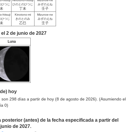
-hitsuji
Hinotono-hitsuji
Mizunoe-ne
のひつじ
ひのとのひつじ
みずのえね
未
丁未
壬子
-hitsuji
Kinotono-mi
Mizunoe-ne
のひつじ
きのとのみ
みずのえね
未
乙巳
壬子
 el 2 de junio de 2027
Luna
sde) hoy
 son 298 días a partir de hoy (8 de agosto de 2026). (Asumiendo el
ía 0)
 posterior (antes) de la fecha especificada a partir del
 junio de 2027.