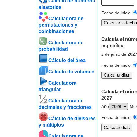
Cálculo de números
aleatorios
Fecha de inicio
Calculadora de
permutaciones y
combinaciones
Calcula el núme
Calculadora de
específica
probabilidad
2 de junio de 2027
Cálculo del área
Fecha de inicio
Calculo de volumen
Calculadora
triangular
Calcula el núm
2027
Calculadora de
Año
Me
decimales y fracciones
Fecha de inicio
Cálculo de divisores
y múltiplos
Calculadora de