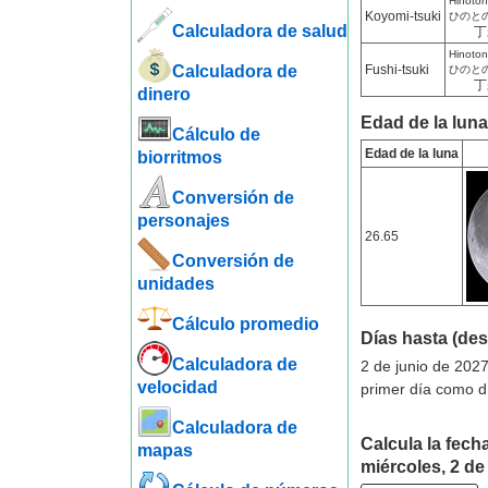
Hinotono
Koyomi-tsuki
ひのと
Calculadora de salud
丁
Hinotono
Calculadora de
Fushi-tsuki
ひのと
丁
dinero
Edad de la luna
Cálculo de
Edad de la luna
biorritmos
Conversión de
personajes
26.65
Conversión de
unidades
Cálculo promedio
Días hasta (de
Calculadora de
2 de junio de 2027
velocidad
primer día como d
Calculadora de
Calcula la fecha
mapas
miércoles, 2 de