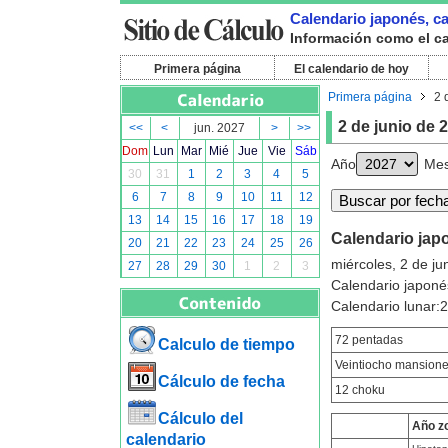
Calendario japonés, cal
Información como el cal
Primera página
El calendario de hoy
Primera página
2 
2 de junio de 
<<
<
jun. 2027
>
>>
Dom
Lun
Mar
Mié
Jue
Vie
Sáb
Año
Me
30
31
1
2
3
4
5
6
7
8
9
10
11
12
13
14
15
16
17
18
19
Calendario japo
20
21
22
23
24
25
26
miércoles, 2 de ju
27
28
29
30
1
2
3
Calendario japoné
Calendario lunar:
72 pentadas
Calculo de tiempo
Veintiocho mansion
Cálculo de fecha
12 choku
Cálculo del
Año z
calendario