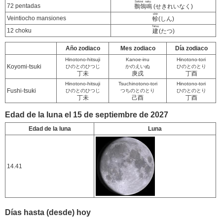
Sekirei naku
72 pentadas
鶺鴒鳴
(せきれいなく)
shin
Veintiocho mansiones
軫
(しん)
Tatsu
12 choku
建
(たつ)
Año zodiaco
Mes zodiaco
Día zodiaco
Hinotono-hitsuji
Kanoe-inu
Hinotono-tori
Koyomi-tsuki
ひのとのひつじ
かのえいぬ
ひのとのとり
丁未
庚戌
丁酉
Hinotono-hitsuji
Tsuchinotono-tori
Hinotono-tori
Fushi-tsuki
ひのとのひつじ
つちのとのとり
ひのとのとり
丁未
己酉
丁酉
Edad de la luna el 15 de septiembre de 2027
Edad de la luna
Luna
14.41
Días hasta (desde) hoy