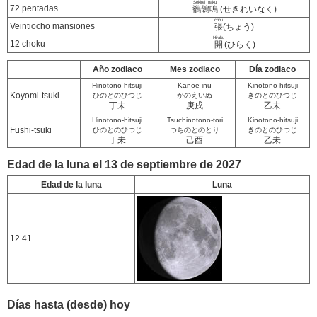
Sekirei naku
72 pentadas
鶺鴒鳴
(せきれいなく)
chou
Veintiocho mansiones
張
(ちょう)
Hiraku
12 choku
開
(ひらく)
Año zodiaco
Mes zodiaco
Día zodiaco
Hinotono-hitsuji
Kanoe-inu
Kinotono-hitsuji
Koyomi-tsuki
ひのとのひつじ
かのえいぬ
きのとのひつじ
丁未
庚戌
乙未
Hinotono-hitsuji
Tsuchinotono-tori
Kinotono-hitsuji
Fushi-tsuki
ひのとのひつじ
つちのとのとり
きのとのひつじ
丁未
己酉
乙未
Edad de la luna el 13 de septiembre de 2027
Edad de la luna
Luna
12.41
Días hasta (desde) hoy