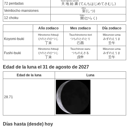
Tenchi hajimete samushi
72 pentadas
天地始粛
(てんちはじめてさむし)
shitsu
Veintiocho mansiones
室
(しつ)
Hiraku
12 choku
開
(ひらく)
Año zodiaco
Mes zodiaco
Día zodiaco
Hinotono-hitsuji
Tsuchinotono-tori
Mizunoe-uma
Koyomi-tsuki
ひのとのひつじ
つちのとのとり
みずのえうま
丁未
己酉
壬午
Hinotono-hitsuji
Tsuchinoe-saru
Mizunoe-uma
Fushi-tsuki
ひのとのひつじ
つちのえさる
みずのえうま
丁未
戊申
壬午
Edad de la luna el 31 de agosto de 2027
Edad de la luna
Luna
28.71
Días hasta (desde) hoy