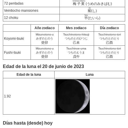
Umenomi kibamu
72 pentadas
梅子黄
(うめのみきばむ)
shi
Veintiocho mansiones
觜
(し)
Taira
12 choku
平
(たいら)
Año zodiaco
Mes zodiaco
Día zodiaco
Mizunotono-u
Tsuchinotono-hitsuji
Tsuchinotono-tori
Koyomi-tsuki
みずのとのう
つちのとのひつじ
つちのとのとり
癸卯
己未
己酉
Mizunotono-u
Tsuchinoe-uma
Tsuchinotono-tori
Fushi-tsuki
みずのとのう
つちのえうま
つちのとのとり
癸卯
戊午
己酉
Edad de la luna el 20 de junio de 2023
Edad de la luna
Luna
1.92
Días hasta (desde) hoy