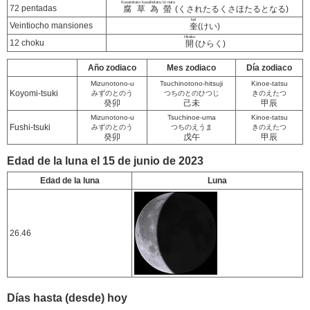
Kusaretaru kusahotaru to naru
72 pentadas
腐草為螢
(くされたるくさほたるとなる)
kei
Veintiocho mansiones
奎
(けい)
Hiraku
12 choku
開
(ひらく)
Año zodiaco
Mes zodiaco
Día zodiaco
Mizunotono-u
Tsuchinotono-hitsuji
Kinoe-tatsu
Koyomi-tsuki
みずのとのう
つちのとのひつじ
きのえたつ
癸卯
己未
甲辰
Mizunotono-u
Tsuchinoe-uma
Kinoe-tatsu
Fushi-tsuki
みずのとのう
つちのえうま
きのえたつ
癸卯
戊午
甲辰
Edad de la luna el 15 de junio de 2023
Edad de la luna
Luna
26.46
Días hasta (desde) hoy